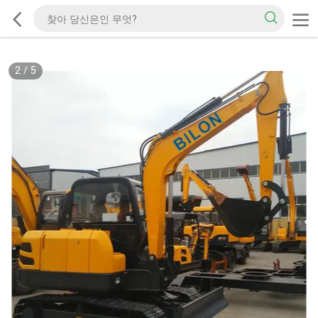
2
/
5