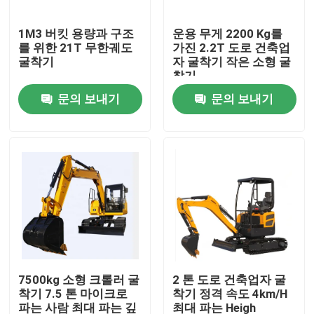
1M3 버킷 용량과 구조
운용 무게 2200 Kg를
공장 여행
를 위한 21T 무한궤도
가진 2.2T 도로 건축업
굴착기
자 굴착기 작은 소형 굴
착기
품질 관리
문의 보내기
문의 보내기
연락주세요
뉴스
인용문을 요구하세요
도로 건축기계
7500kg 소형 크롤러 굴
2 톤 도로 건축업자 굴
착기 7.5 톤 마이크로
착기 정격 속도 4km/H
바퀴 장전기 기계
파는 사람 최대 파는 깊
최대 파는 Heigh